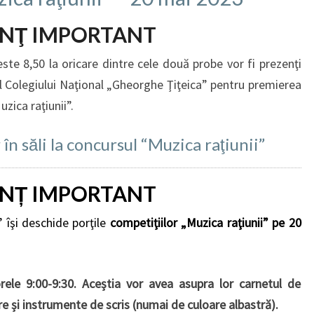
NŢ IMPORTANT
este 8,50 la oricare dintre cele două probe vor fi prezenţi
ul Colegiului Naţional „Gheorghe Ţiţeica” pentru premierea
zica raţiunii”.
în săli la concursul “Muzica raţiunii”
NȚ IMPORTANT
 îşi deschide porţile
competiţiilor
„Muzica raţiunii” pe 20
orele 9:00-9:30. Aceștia vor avea asupra lor carnetul de
re și instrumente de scris (numai de culoare albastră).