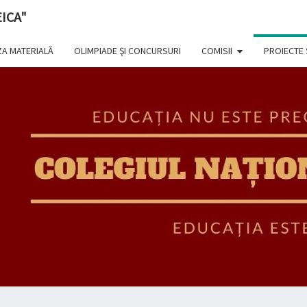
ICA"
A MATERIALĂ
OLIMPIADE ŞI CONCURSURI
COMISII
PROIECTE
COL
NAȚ
"GHE