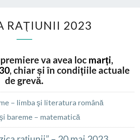
ȚIȚ
MUZICA
 RAŢIUNII 2023
RAŢIUNII
2023
 premiere va avea loc
marți,
:30
, chiar și în condițiile actuale
de grevă.
me – limba şi literatura română
 şi bareme – matematică
ica raţiunii” – 20 mai 2023