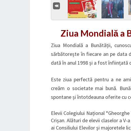
Ziua Mondială a B
Ziua Mondială a Bunătății, cunosc
sărbătorește în fiecare an pe data 
dată în anul 1998 și a fost înființat
Este ziua perfectă pentru a ne ami
creăm o societate mai bună. Bunăt
spontane și întotdeauna oferite cu ce
Elevii Colegiului Național “Gheorghe 
Crișan. Alături de elevii claselor a V-
ai Consiliului Elevilor și majoretele lic