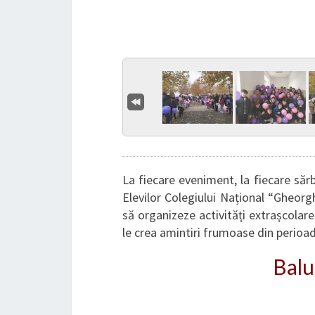
La fiecare eveniment, la fiecare sărb
Elevilor Colegiului Național “Gheorgh
să organizeze activități extrașcolare
le crea amintiri frumoase din perioada
Balu