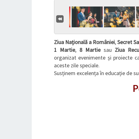
Ziua Națională a României
,
Secret S
1 Martie
,
8 Martie
sau
Ziua Recu
organizat evenimente și proiecte ca
aceste zile speciale.
Susținem excelența în educație de su
P