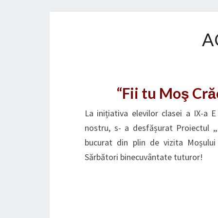
A
“Fii tu Moş Cr
La inițiativa elevilor clasei a IX-a 
nostru, s- a desfășurat Proiectul ,
bucurat din plin de vizita Moșului 
Sărbători binecuvântate tuturor!