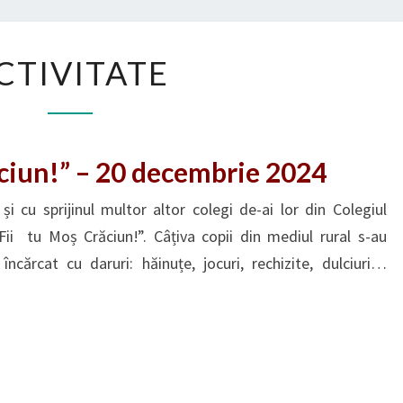
ȚIȚ
ACTIVITATE
CTIVITATE
ăciun!” – 20 decembrie 2024
E și cu sprijinul multor altor colegi de-ai lor din Colegiul
,Fii tu Moș Crăciun!”. Câțiva copii din mediul rural s-au
încărcat cu daruri: hăinuțe, jocuri, rechizite, dulciuri…