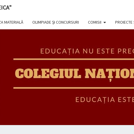
ICA"
A MATERIALĂ
OLIMPIADE ŞI CONCURSURI
COMISII
PROIECTE
COL
NAȚ
"GHE