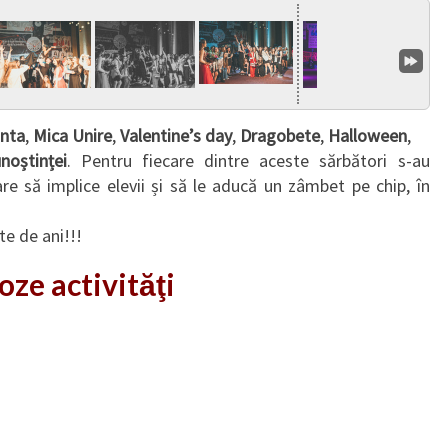
anta
,
Mica Unire
,
Valentine’s day
,
Dragobete
,
Halloween
,
noștinței
. Pentru fiecare dintre aceste sărbători s-au
re să implice elevii și să le aducă un zâmbet pe chip, în
te de ani!!!
oze activităţi