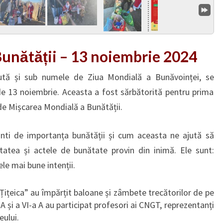
unătății – 13 noiembrie 2024
ută și sub numele de Ziua Mondială a Bunăvoinței, se
de 13 noiembrie. Aceasta a fost sărbătorită pentru prima
ă de Mișcarea Mondială a Bunătății.
nti de importanța bunătății și cum aceasta ne ajută să
atea și actele de bunătate provin din inimă. Ele sunt:
le mai bune intenții.
Țițeica” au împărțit baloane și zâmbete trecătorilor de pe
a A și a VI-a A au participat profesori ai CNGT, reprezentanți
eului.